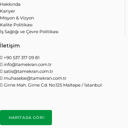
Hakkında
Kariyer
Misyon & Vizyon
Kalite Politikası
İş Sağlığı ve Çevre Politikası
İletişim
+90 537 317 09 81
info@tamekran.com.tr
satis@tamekran.com.tr
muhasebe@tamekran.com.tr
Girne Mah. Girne Cd. No:125 Maltepe / İstanbul
HARITADA GÖR