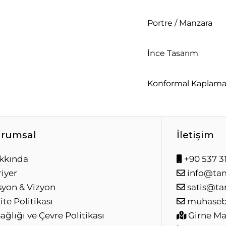
Portre / Manzara
İnce Tasarım
Konformal Kaplam
rumsal
İletişim
kkında
+90 537 31
iyer
info@ta
syon & Vizyon
satis@ta
ite Politikası
muhaseb
Sağlığı ve Çevre Politikası
Girne Mah