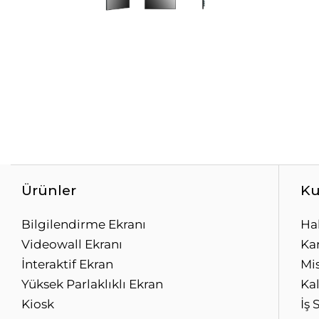
Ürünler
Ku
Bilgilendirme Ekranı
Ha
Videowall Ekranı
Kar
İnteraktif Ekran
Mi
Yüksek Parlaklıklı Ekran
Kal
Kiosk
İş 