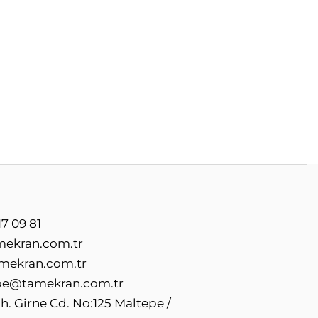
a
7 09 81
mekran.com.tr
mekran.com.tr
e@tamekran.com.tr
. Girne Cd. No:125 Maltepe /