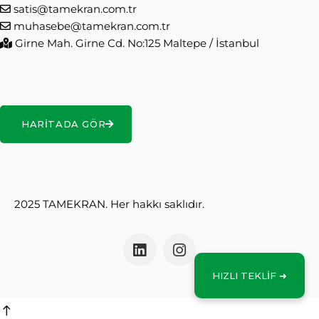
satis@tamekran.com.tr
muhasebe@tamekran.com.tr
Girne Mah. Girne Cd. No:125 Maltepe / İstanbul
HARITADA GÖR
2025 TAMEKRAN. Her hakkı saklıdır.
HIZLI TEKLİF ➜