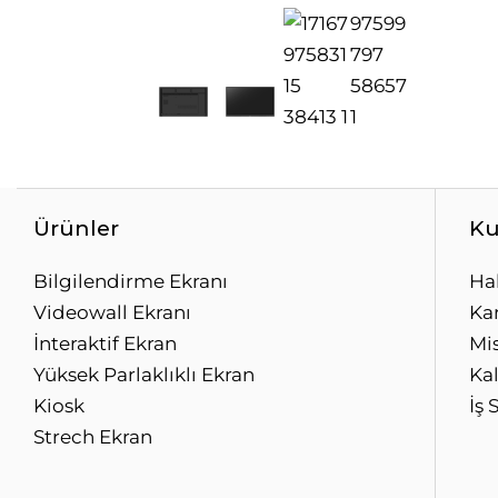
Ürünler
Ku
Bilgilendirme Ekranı
Ha
Videowall Ekranı
Kar
İnteraktif Ekran
Mi
Yüksek Parlaklıklı Ekran
Kal
Kiosk
İş 
Strech Ekran