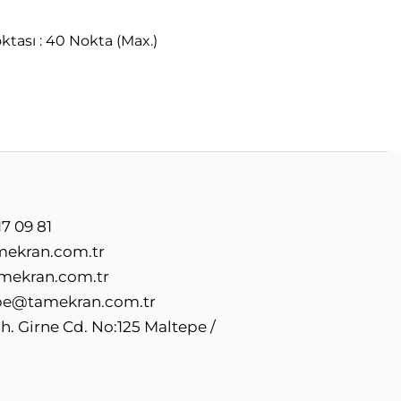
ası : 40 Nokta (Max.)
7 09 81
mekran.com.tr
mekran.com.tr
e@tamekran.com.tr
. Girne Cd. No:125 Maltepe /