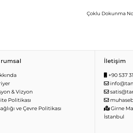
Çoklu Dokunma Nokt
rumsal
İletişim
kkında
+90 537 31
iyer
info@ta
syon & Vizyon
satis@ta
ite Politikası
muhaseb
Sağlığı ve Çevre Politikası
Girne Mah
İstanbul