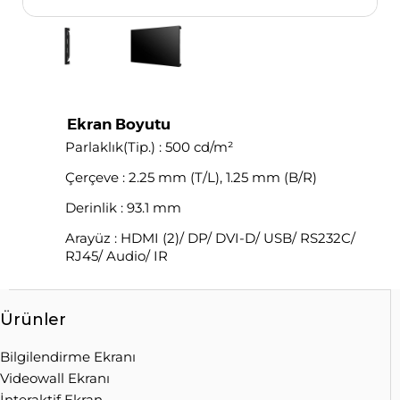
Ekran Boyutu
Parlaklık(Tip.) : 500 cd/m²
Çerçeve : 2.25 mm (T/L), 1.25 mm (B/R)
Derinlik : 93.1 mm
Arayüz : HDMI (2)/ DP/ DVI-D/ USB/ RS232C/
RJ45/ Audio/ IR
Ürünler
Bilgilendirme Ekranı
Videowall Ekranı
İnteraktif Ekran