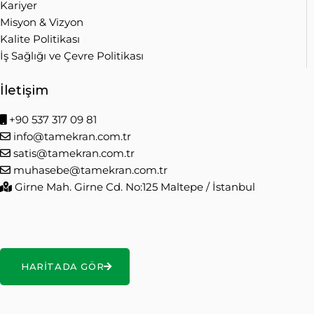
Kariyer
Misyon & Vizyon
Kalite Politikası
İş Sağlığı ve Çevre Politikası
İletişim
+90 537 317 09 81
info@tamekran.com.tr
satis@tamekran.com.tr
muhasebe@tamekran.com.tr
Girne Mah. Girne Cd. No:125 Maltepe / İstanbul
HARITADA GÖR