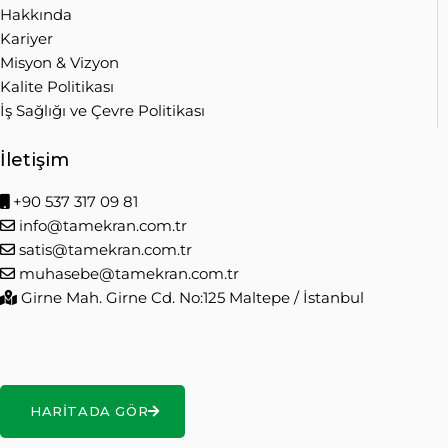
Hakkında
Kariyer
Misyon & Vizyon
Kalite Politikası
İş Sağlığı ve Çevre Politikası
İletişim
+90 537 317 09 81
info@tamekran.com.tr
satis@tamekran.com.tr
muhasebe@tamekran.com.tr
Girne Mah. Girne Cd. No:125 Maltepe / İstanbul
HARITADA GÖR