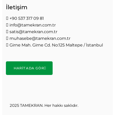
İletişim
+90 537 317 09 81
info@tamekran.com.tr
satis@tamekran.com.tr
muhasebe@tamekran.com.tr
Girne Mah. Girne Cd. No:125 Maltepe / İstanbul
HARITADA GÖR
2025 TAMEKRAN. Her hakkı saklıdır.