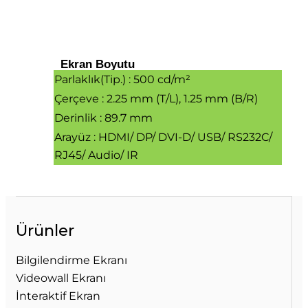
Ekran Boyutu
Parlaklık(Tip.) : 500 cd/m²
Çerçeve : 2.25 mm (T/L), 1.25 mm (B/R)
Derinlik : 89.7 mm
Arayüz : HDMI/ DP/ DVI-D/ USB/ RS232C/
RJ45/ Audio/ IR
Ürünler
Bilgilendirme Ekranı
Videowall Ekranı
İnteraktif Ekran