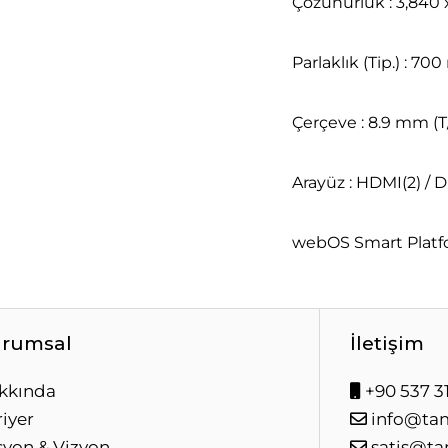
Çözünürlük : 3,840 
Parlaklık (Tip.) : 700 
Çerçeve : 8.9 mm (T
Arayüz : HDMI(2) / D
webOS Smart Plat
rumsal
İletişim
kkında
+90 537 31
iyer
info@ta
syon & Vizyon
satis@ta