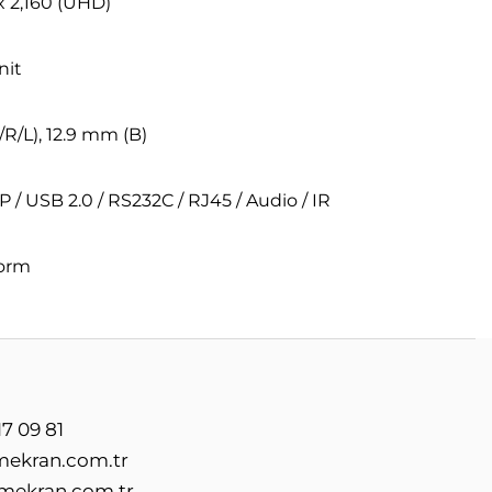
x 2,160 (UHD)
nit
/R/L), 12.9 mm (B)
P / USB 2.0 / RS232C / RJ45 / Audio / IR
form
7 09 81
mekran.com.tr
mekran.com.tr