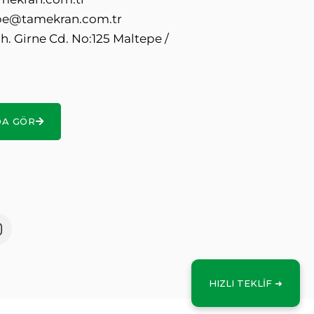
e@tamekran.com.tr
. Girne Cd. No:125 Maltepe /
DA GÖR
HIZLI TEKLİF ➜