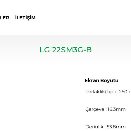
LER
İLETIŞIM
LG 22SM3G-B
Ekran Boyutu
Parlaklık(Tip.) : 250
Çerçeve : 16.3mm
Derinlik : 53.8mm