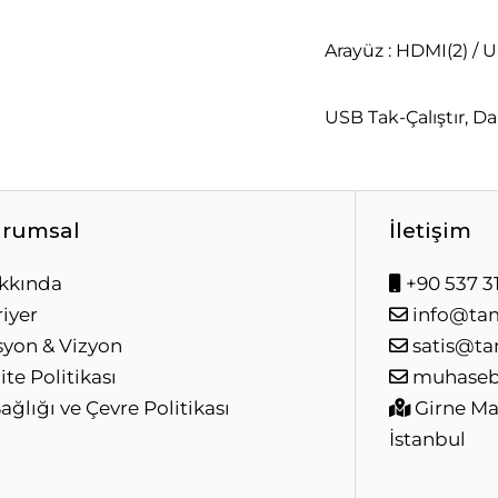
Arayüz : HDMI(2) / U
USB Tak-Çalıştır, Da
rumsal
İletişim
kkında
+90 537 31
iyer
info@ta
syon & Vizyon
satis@ta
ite Politikası
muhaseb
Sağlığı ve Çevre Politikası
Girne Mah
İstanbul