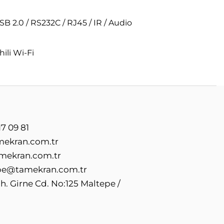
SB 2.0 / RS232C / RJ45 / IR / Audio
hili Wi-Fi
7 09 81
mekran.com.tr
mekran.com.tr
e@tamekran.com.tr
. Girne Cd. No:125 Maltepe /