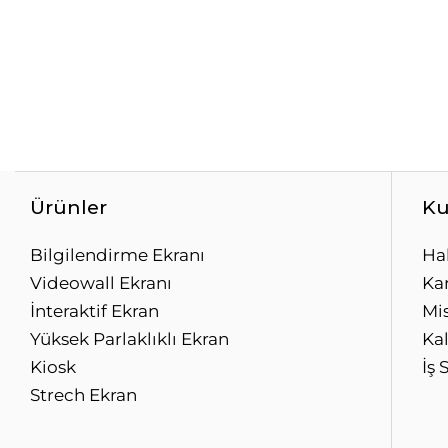
Ürünler
Ku
Bilgilendirme Ekranı
Ha
Videowall Ekranı
Kar
İnteraktif Ekran
Mi
Yüksek Parlaklıklı Ekran
Kal
Kiosk
İş 
Strech Ekran