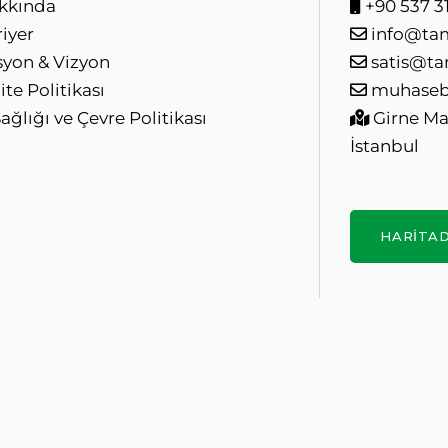
kkında
+90 537 31
iyer
info@ta
syon & Vizyon
satis@ta
ite Politikası
muhaseb
Sağlığı ve Çevre Politikası
Girne Mah
İstanbul
HARITA