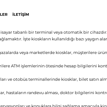
LER
İLETIŞIM
isayar tabanlı bir terminal veya otomatik bir cihazdır.
ğlamaktır. İşte kioskların kullanıldığı bazı yaygın alan
zalarda veya marketlerde kiosklar, müşterilere ürün b
ilere ATM işlemlerinin ötesinde hesap bilgilerini kont
arı ve otobüs terminallerinde kiosklar, bilet satın alm
r, hastaların randevu alması, doktor bilgilerini kontr
ervasyonları ve konuklara bilgi sağlama amacıyla kiosk