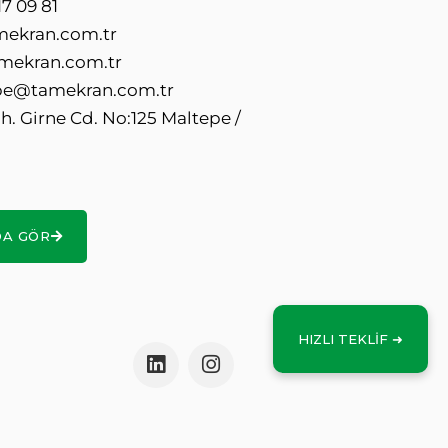
7 09 81
mekran.com.tr
mekran.com.tr
e@tamekran.com.tr
. Girne Cd. No:125 Maltepe /
DA GÖR
HIZLI TEKLİF ➜