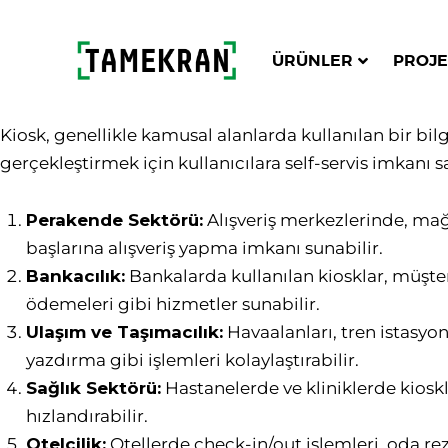
ÜRÜNLER
PROJE
Kiosk, genellikle kamusal alanlarda kullanılan bir bilg
gerçekleştirmek için kullanıcılara self-servis imkanı sa
Perakende Sektörü:
Alışveriş merkezlerinde, mağa
başlarına alışveriş yapma imkanı sunabilir.
Bankacılık:
Bankalarda kullanılan kiosklar, müşter
ödemeleri gibi hizmetler sunabilir.
Ulaşım ve Taşımacılık:
Havaalanları, tren istasyonl
yazdırma gibi işlemleri kolaylaştırabilir.
Sağlık Sektörü:
Hastanelerde ve kliniklerde kioskla
hızlandırabilir.
Otelcilik:
Otellerde check-in/out işlemleri, oda rez